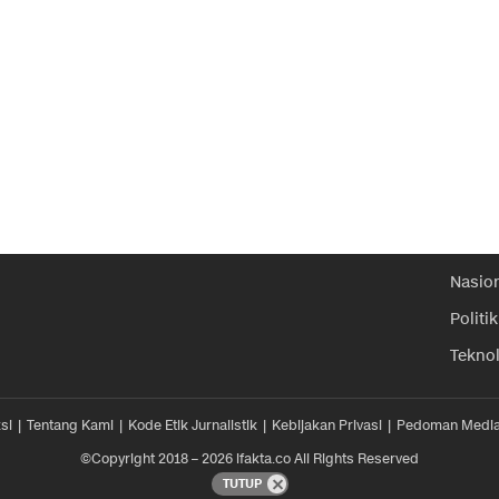
Nasio
Politik
Tekno
si
Tentang Kami
Kode Etik Jurnalistik
Kebijakan Privasi
Pedoman Media
©Copyright 2018 – 2026 ifakta.co All Rights Reserved
TUTUP