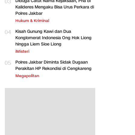
03
Diduga Catut Nama Kejaksaan, Pria di
Kalideres Mengaku Bisa Urus Perkara di
Polres Jakbar
Hukum & Kriminal
04
Kisah Gunung Kawi dan Dua
Konglomerat Indonesia Ong Hok Liong
hingga Liem Sioe Liong
iMisteri
05
Polres Jakbar Diminta Sidak Dugaan
Perakitan HP Rekondisi di Cengkareng
Megapolitan