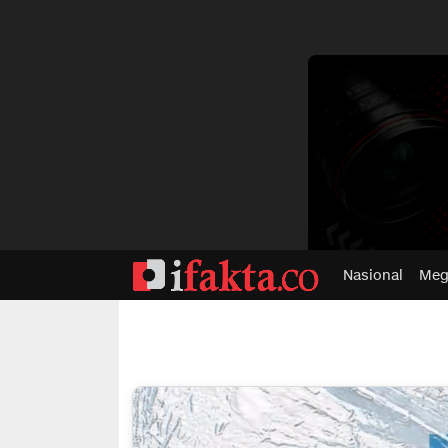
dvertisment
Nasional
Meg
ifakta.co
#pastibenar