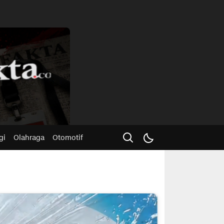
Advertisme
gi
Olahraga
Otomotif