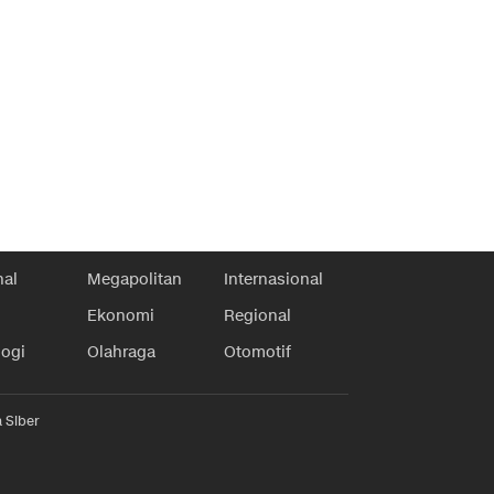
nal
Megapolitan
Internasional
Ekonomi
Regional
logi
Olahraga
Otomotif
 Siber