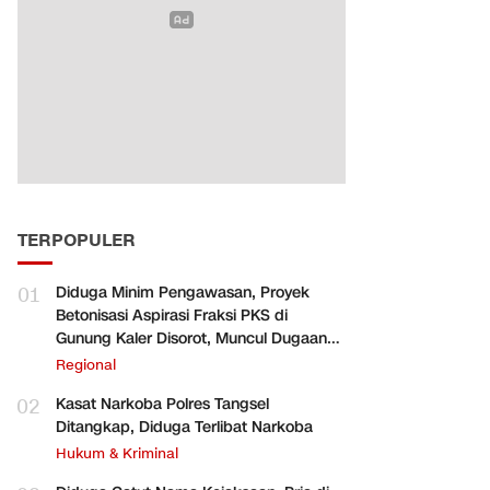
TERPOPULER
01
Diduga Minim Pengawasan, Proyek
Betonisasi Aspirasi Fraksi PKS di
Gunung Kaler Disorot, Muncul Dugaan
Pengurangan Volume
Regional
02
Kasat Narkoba Polres Tangsel
Ditangkap, Diduga Terlibat Narkoba
Hukum & Kriminal