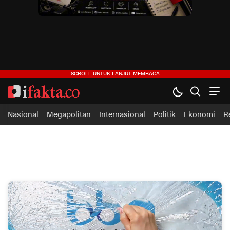
ifakta.co
#pastibenar
Nasional
Megapolitan
Internasional
Politik
Ekonomi
R