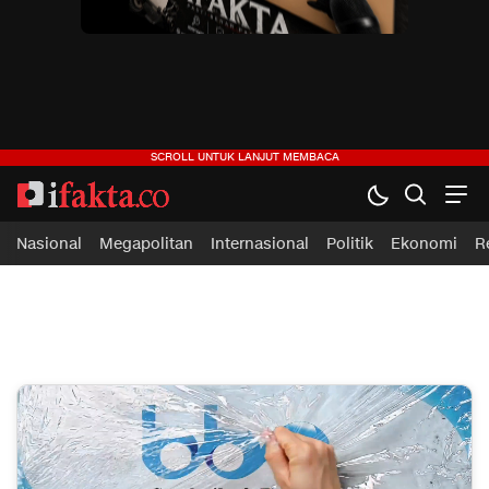
ifakta.co
#pastibenar
Nasional
Megapolitan
Internasional
Politik
Ekonomi
R