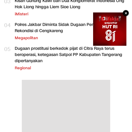
03
Kisah Gunung Kawi dan Dua Konglomerat Indonesia Ong
Hok Liong hingga Liem Sioe Liong
×
iMisteri
04
Polres Jakbar Diminta Sidak Dugaan Perakitan HP
Rekondisi di Cengkareng
Megapolitan
05
Dugaan prostitusi berkedok pijat di Citra Raya terus
beroperasi, ketegasan Satpol PP Kabupaten Tangerang
dipertanyakan
Regional