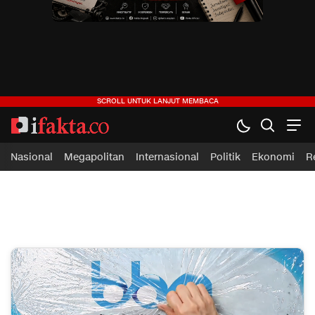
ifakta.co
#pastibenar
Nasional
Megapolitan
Internasional
Politik
Ekonomi
R