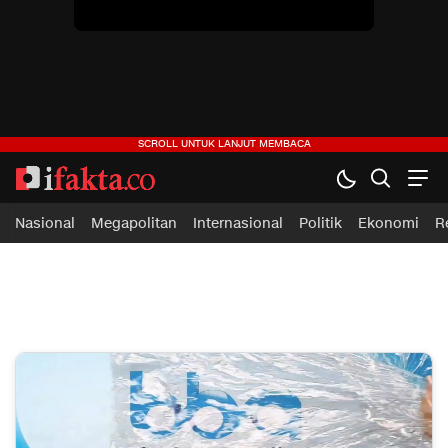
ifakta.co
#pastibenar
Nasional
Megapolitan
Internasional
Politik
Ekonomi
R