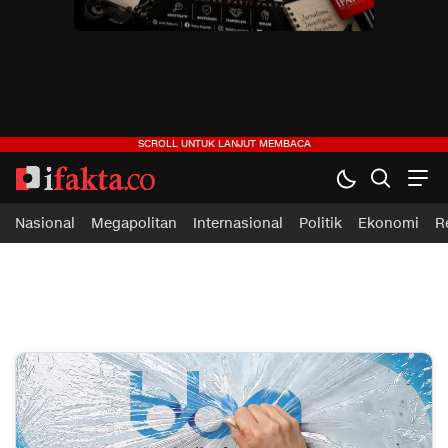
ifakta.co
#pastibenar
Nasional
Megapolitan
Internasional
Politik
Ekonomi
R