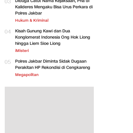
03
Diduga Catut Nama Kejaksaan, Pria di
Kalideres Mengaku Bisa Urus Perkara di
Polres Jakbar
Hukum & Kriminal
04
Kisah Gunung Kawi dan Dua
Konglomerat Indonesia Ong Hok Liong
hingga Liem Sioe Liong
iMisteri
05
Polres Jakbar Diminta Sidak Dugaan
Perakitan HP Rekondisi di Cengkareng
Megapolitan