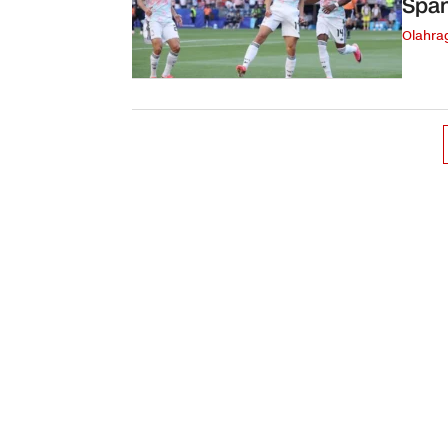
Span
Olahra