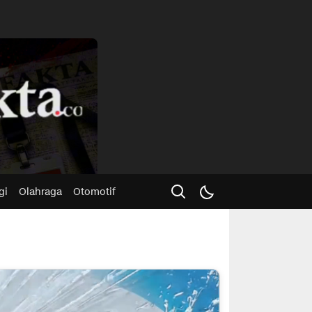
Advertisme
gi
Olahraga
Otomotif