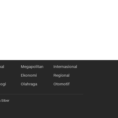
nal
Megapolitan
Internasional
Ekonomi
Regional
logi
Olahraga
Otomotif
 Siber