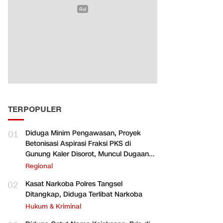
TERPOPULER
01
Diduga Minim Pengawasan, Proyek
Betonisasi Aspirasi Fraksi PKS di
Gunung Kaler Disorot, Muncul Dugaan
Pengurangan Volume
Regional
02
Kasat Narkoba Polres Tangsel
Ditangkap, Diduga Terlibat Narkoba
Hukum & Kriminal