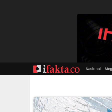
dvertisment
Nasional
Meg
ifakta.co
#pastibenar