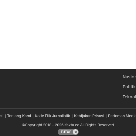
Nasio
Politik
Tekno
si
Tentang Kami
Kode Etik Jurnalistik
Kebijakan Privasi
Pedoman Media
©Copyright 2018 – 2026 ifakta.co All Rights Reserved
TUTUP