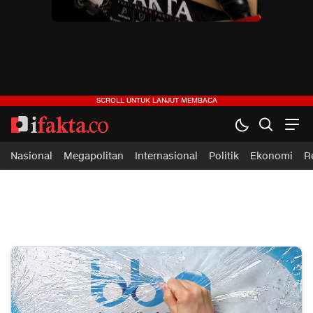
ifakta.co
#pastibenar
Nasional
Megapolitan
Internasional
Politik
Ekonomi
R