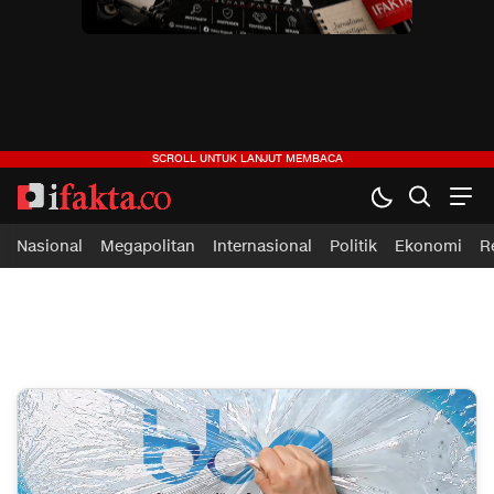
ifakta.co
#pastibenar
Nasional
Megapolitan
Internasional
Politik
Ekonomi
R