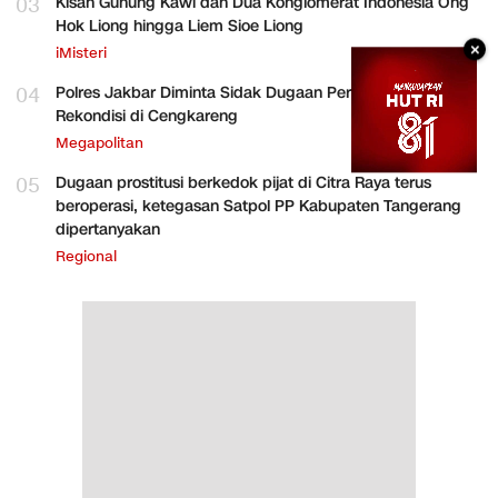
03
Kisah Gunung Kawi dan Dua Konglomerat Indonesia Ong
Hok Liong hingga Liem Sioe Liong
×
iMisteri
04
Polres Jakbar Diminta Sidak Dugaan Perakitan HP
Rekondisi di Cengkareng
Megapolitan
05
Dugaan prostitusi berkedok pijat di Citra Raya terus
beroperasi, ketegasan Satpol PP Kabupaten Tangerang
dipertanyakan
Regional