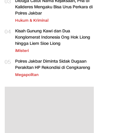
03
Diduga Catut Nama Kejaksaan, Pria di
Kalideres Mengaku Bisa Urus Perkara di
Polres Jakbar
Hukum & Kriminal
04
Kisah Gunung Kawi dan Dua
Konglomerat Indonesia Ong Hok Liong
hingga Liem Sioe Liong
iMisteri
05
Polres Jakbar Diminta Sidak Dugaan
Perakitan HP Rekondisi di Cengkareng
Megapolitan