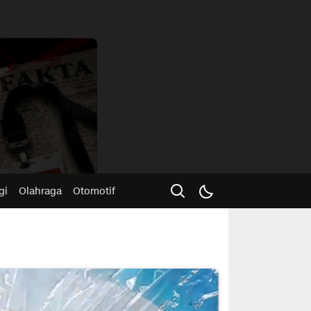
Advertisme
gi
Olahraga
Otomotif