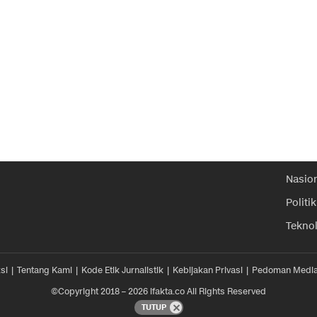
Nasio
Politik
Tekno
si
Tentang Kami
Kode Etik Jurnalistik
Kebijakan Privasi
Pedoman Media
©Copyright 2018 – 2026 ifakta.co All Rights Reserved
TUTUP