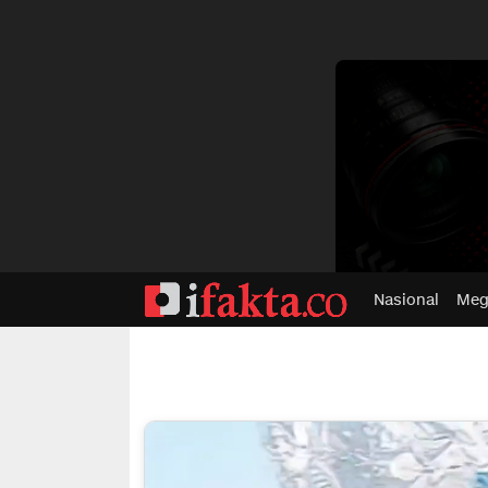
dvertisment
Nasional
Meg
ifakta.co
#pastibenar