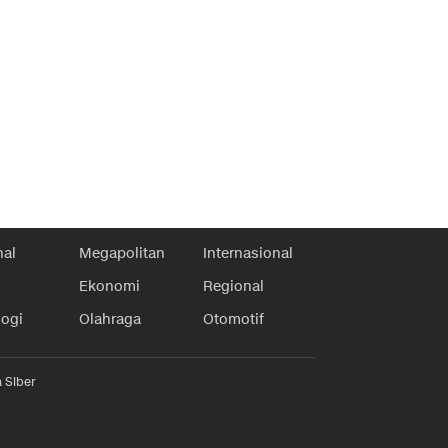
nal
Megapolitan
Internasional
Ekonomi
Regional
logi
Olahraga
Otomotif
 Siber