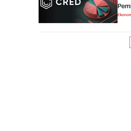
Pem
Ekono