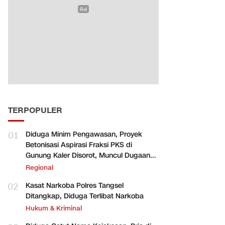
TERPOPULER
01
Diduga Minim Pengawasan, Proyek
Betonisasi Aspirasi Fraksi PKS di
Gunung Kaler Disorot, Muncul Dugaan
Pengurangan Volume
Regional
02
Kasat Narkoba Polres Tangsel
Ditangkap, Diduga Terlibat Narkoba
Hukum & Kriminal