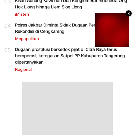
03
Kisah Gunung Kawi dan Dua Konglomerat Indonesia Ong
Hok Liong hingga Liem Sioe Liong
×
iMisteri
04
Polres Jakbar Diminta Sidak Dugaan Perakitan HP
Rekondisi di Cengkareng
Megapolitan
05
Dugaan prostitusi berkedok pijat di Citra Raya terus
beroperasi, ketegasan Satpol PP Kabupaten Tangerang
dipertanyakan
Regional