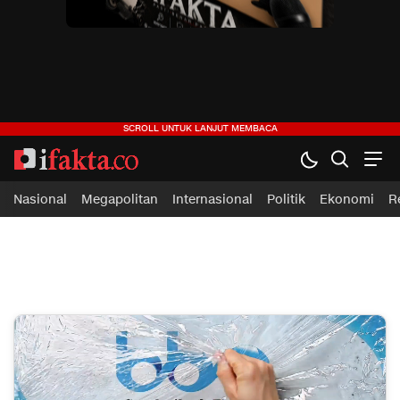
ifakta.co
#pastibenar
Nasional
Megapolitan
Internasional
Politik
Ekonomi
R