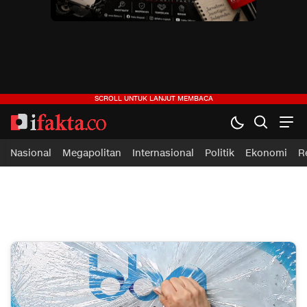
ifakta.co
#pastibenar
Nasional
Megapolitan
Internasional
Politik
Ekonomi
R