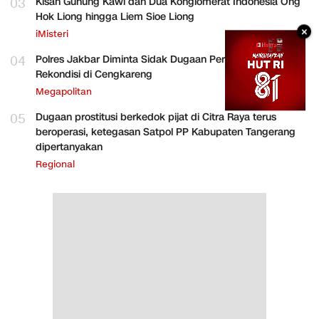
03
Kisah Gunung Kawi dan Dua Konglomerat Indonesia Ong
Hok Liong hingga Liem Sioe Liong
×
iMisteri
04
Polres Jakbar Diminta Sidak Dugaan Perakitan HP
Rekondisi di Cengkareng
Megapolitan
05
Dugaan prostitusi berkedok pijat di Citra Raya terus
beroperasi, ketegasan Satpol PP Kabupaten Tangerang
dipertanyakan
Regional