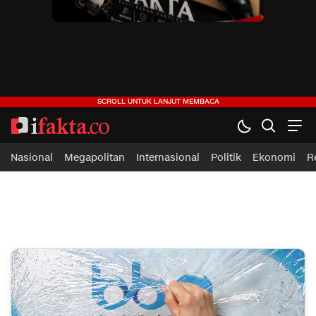
ifakta.co
#pastibenar
Nasional
Megapolitan
Internasional
Politik
Ekonomi
R