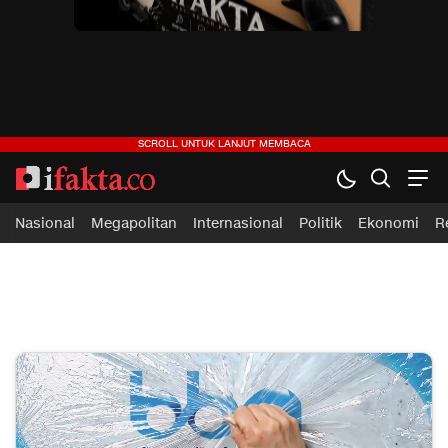
ifakta.co
#pastibenar
Nasional
Megapolitan
Internasional
Politik
Ekonomi
R