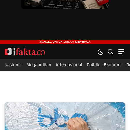
ifakta.co
#pastibenar
Nasional
Megapolitan
Internasional
Politik
Ekonomi
R