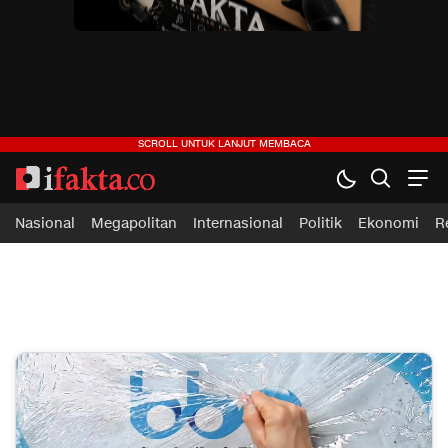
ifakta.co
#pastibenar
Nasional
Megapolitan
Internasional
Politik
Ekonomi
R