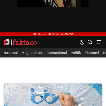
ifakta.co
#pastibenar
Nasional
Megapolitan
Internasional
Politik
Ekonomi
R