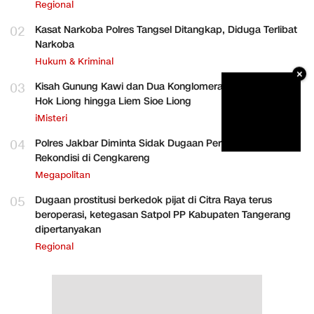
Regional
02
Kasat Narkoba Polres Tangsel Ditangkap, Diduga Terlibat
Narkoba
Hukum & Kriminal
×
03
Kisah Gunung Kawi dan Dua Konglomerat Indonesia Ong
Hok Liong hingga Liem Sioe Liong
iMisteri
04
Polres Jakbar Diminta Sidak Dugaan Perakitan HP
Rekondisi di Cengkareng
Megapolitan
05
Dugaan prostitusi berkedok pijat di Citra Raya terus
beroperasi, ketegasan Satpol PP Kabupaten Tangerang
dipertanyakan
Regional