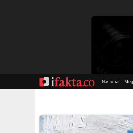
dvertisment
Nasional
Meg
ifakta.co
#pastibenar