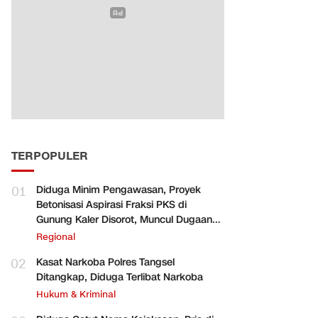
TERPOPULER
01
Diduga Minim Pengawasan, Proyek
Betonisasi Aspirasi Fraksi PKS di
Gunung Kaler Disorot, Muncul Dugaan
Pengurangan Volume
Regional
02
Kasat Narkoba Polres Tangsel
Ditangkap, Diduga Terlibat Narkoba
Hukum & Kriminal