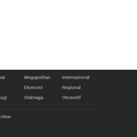
nal
Megapolitan
Internasional
Ekonomi
Regional
logi
Olahraga
Otomotif
 Siber