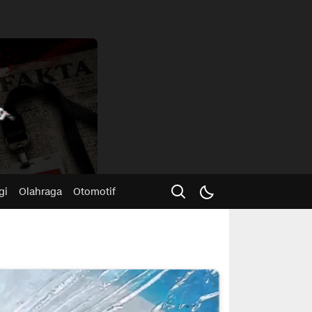
Advertisme
gi
Olahraga
Otomotif