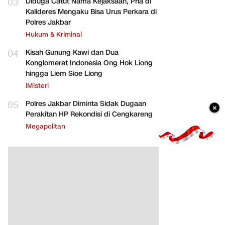
03
Diduga Catut Nama Kejaksaan, Pria di
Kalideres Mengaku Bisa Urus Perkara di
Polres Jakbar
Hukum & Kriminal
04
Kisah Gunung Kawi dan Dua
Konglomerat Indonesia Ong Hok Liong
hingga Liem Sioe Liong
iMisteri
05
Polres Jakbar Diminta Sidak Dugaan
×
Perakitan HP Rekondisi di Cengkareng
Megapolitan