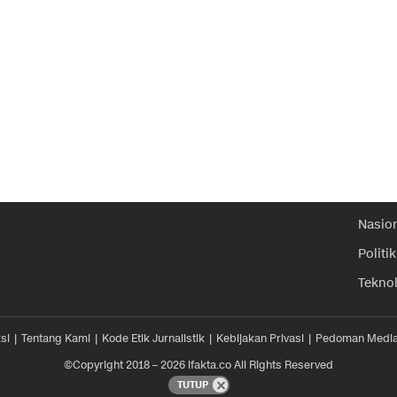
Nasio
Politik
Tekno
si
Tentang Kami
Kode Etik Jurnalistik
Kebijakan Privasi
Pedoman Media
©Copyright 2018 – 2026 ifakta.co All Rights Reserved
TUTUP