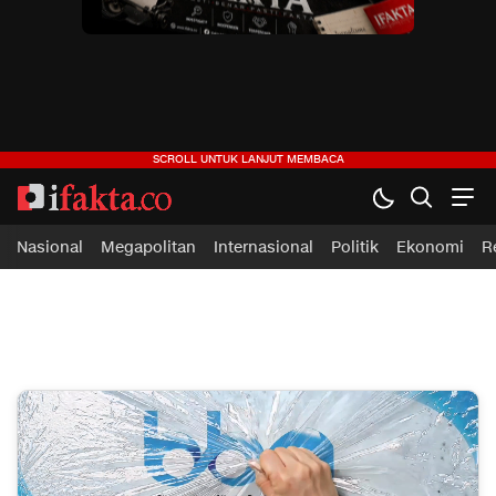
ifakta.co
#pastibenar
Nasional
Megapolitan
Internasional
Politik
Ekonomi
R