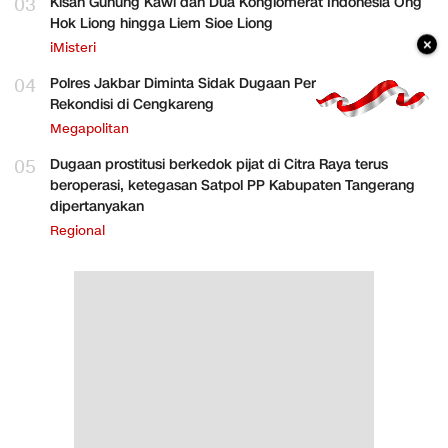
03
Kisah Gunung Kawi dan Dua Konglomerat Indonesia Ong
Hok Liong hingga Liem Sioe Liong
×
iMisteri
04
Polres Jakbar Diminta Sidak Dugaan Perakitan HP
Rekondisi di Cengkareng
Megapolitan
05
Dugaan prostitusi berkedok pijat di Citra Raya terus
beroperasi, ketegasan Satpol PP Kabupaten Tangerang
dipertanyakan
Regional