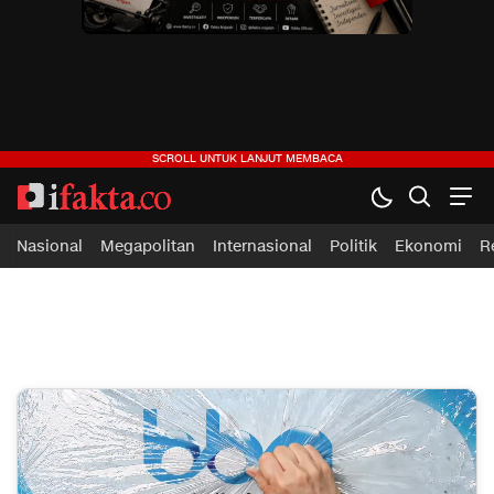
ifakta.co
#pastibenar
Nasional
Megapolitan
Internasional
Politik
Ekonomi
R