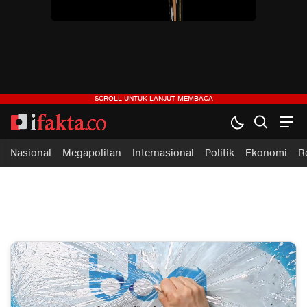
ifakta.co
#pastibenar
Nasional
Megapolitan
Internasional
Politik
Ekonomi
R