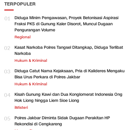
TERPOPULER
01
Diduga Minim Pengawasan, Proyek Betonisasi Aspirasi
Fraksi PKS di Gunung Kaler Disorot, Muncul Dugaan
Pengurangan Volume
Regional
02
Kasat Narkoba Polres Tangsel Ditangkap, Diduga Terlibat
Narkoba
Hukum & Kriminal
03
Diduga Catut Nama Kejaksaan, Pria di Kalideres Mengaku
Bisa Urus Perkara di Polres Jakbar
Hukum & Kriminal
04
Kisah Gunung Kawi dan Dua Konglomerat Indonesia Ong
Hok Liong hingga Liem Sioe Liong
iMisteri
05
Polres Jakbar Diminta Sidak Dugaan Perakitan HP
Rekondisi di Cengkareng