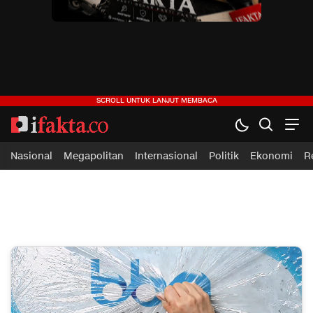
ifakta.co
#pastibenar
Nasional
Megapolitan
Internasional
Politik
Ekonomi
R