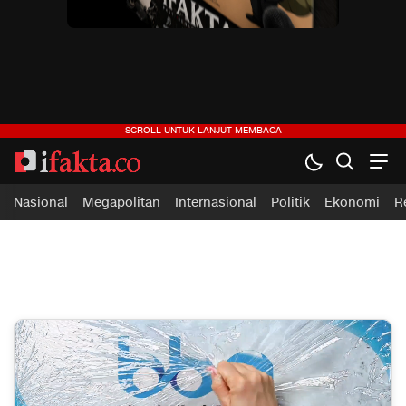
ifakta.co
#pastibenar
Nasional
Megapolitan
Internasional
Politik
Ekonomi
R