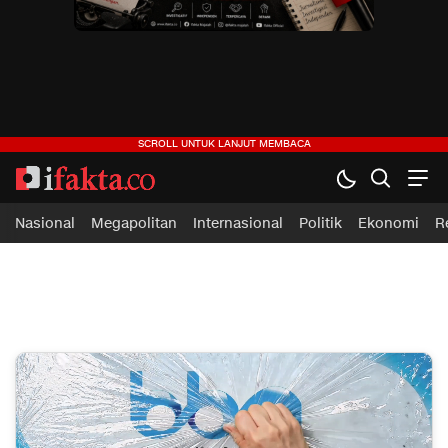
ifakta.co
#pastibenar
Nasional
Megapolitan
Internasional
Politik
Ekonomi
R