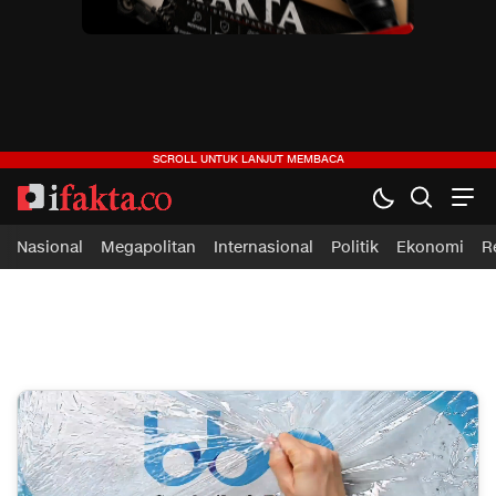
ifakta.co
#pastibenar
Nasional
Megapolitan
Internasional
Politik
Ekonomi
R