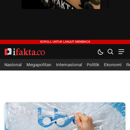
ifakta.co
#pastibenar
Nasional
Megapolitan
Internasional
Politik
Ekonomi
R