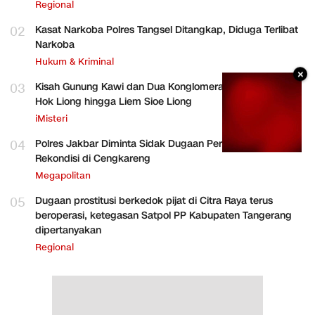
Regional
02
Kasat Narkoba Polres Tangsel Ditangkap, Diduga Terlibat
Narkoba
Hukum & Kriminal
×
03
Kisah Gunung Kawi dan Dua Konglomerat Indonesia Ong
Hok Liong hingga Liem Sioe Liong
iMisteri
04
Polres Jakbar Diminta Sidak Dugaan Perakitan HP
Rekondisi di Cengkareng
Megapolitan
05
Dugaan prostitusi berkedok pijat di Citra Raya terus
beroperasi, ketegasan Satpol PP Kabupaten Tangerang
dipertanyakan
Regional