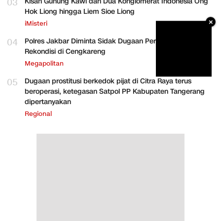
03
Kisah Gunung Kawi dan Dua Konglomerat Indonesia Ong
Hok Liong hingga Liem Sioe Liong
×
iMisteri
04
Polres Jakbar Diminta Sidak Dugaan Perakitan HP
Rekondisi di Cengkareng
Megapolitan
05
Dugaan prostitusi berkedok pijat di Citra Raya terus
beroperasi, ketegasan Satpol PP Kabupaten Tangerang
dipertanyakan
Regional