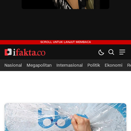
ifakta.co
#pastibenar
Nasional
Megapolitan
Internasional
Politik
Ekonomi
R