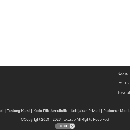
Nasio
Politik
Tekno
si
Tentang Kami
Kode Etik Jurnalistik
Kebijakan Privasi
Pedoman Media
©Copyright 2018 – 2026 ifakta.co All Rights Reserved
TUTUP