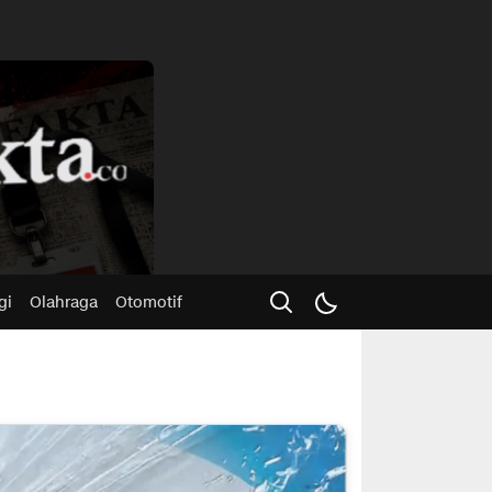
Advertisme
gi
Olahraga
Otomotif