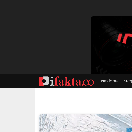
dvertisment
Nasional
Meg
ifakta.co
#pastibenar