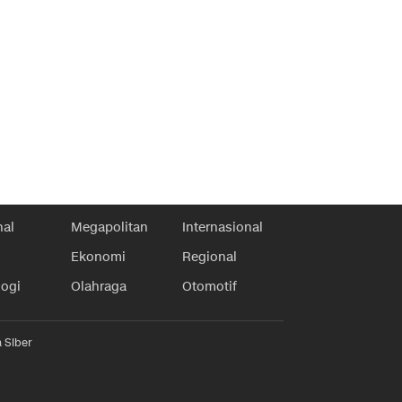
nal
Megapolitan
Internasional
Ekonomi
Regional
logi
Olahraga
Otomotif
 Siber