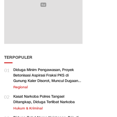
TERPOPULER
01
Diduga Minim Pengawasan, Proyek
Betonisasi Aspirasi Fraksi PKS di
Gunung Kaler Disorot, Muncul Dugaan
Pengurangan Volume
Regional
02
Kasat Narkoba Polres Tangsel
Ditangkap, Diduga Terlibat Narkoba
Hukum & Kriminal