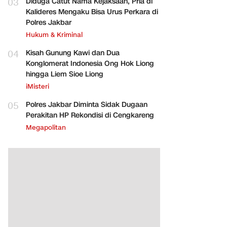
03
Diduga Catut Nama Kejaksaan, Pria di
Kalideres Mengaku Bisa Urus Perkara di
Polres Jakbar
Hukum & Kriminal
04
Kisah Gunung Kawi dan Dua
Konglomerat Indonesia Ong Hok Liong
hingga Liem Sioe Liong
iMisteri
05
Polres Jakbar Diminta Sidak Dugaan
Perakitan HP Rekondisi di Cengkareng
Megapolitan