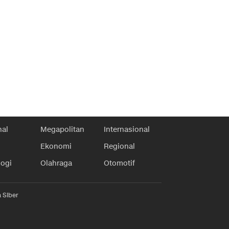
nal
Megapolitan
Internasional
Ekonomi
Regional
logi
Olahraga
Otomotif
 Siber