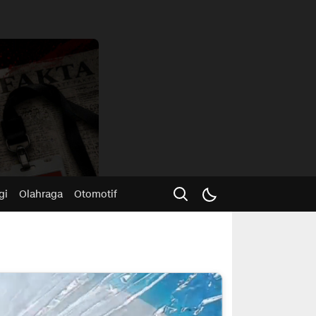
Advertisme
gi
Olahraga
Otomotif