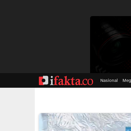
dvertisment
Nasional
Meg
ifakta.co
#pastibenar