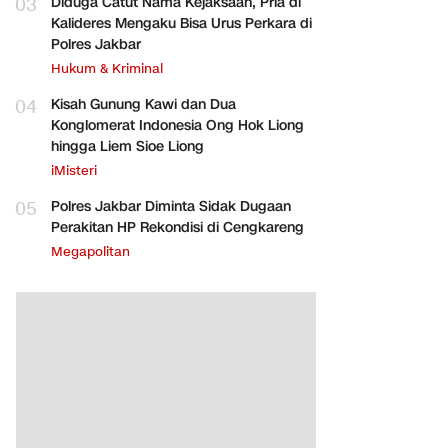
03
Diduga Catut Nama Kejaksaan, Pria di
Kalideres Mengaku Bisa Urus Perkara di
Polres Jakbar
Hukum & Kriminal
04
Kisah Gunung Kawi dan Dua
Konglomerat Indonesia Ong Hok Liong
hingga Liem Sioe Liong
iMisteri
05
Polres Jakbar Diminta Sidak Dugaan
Perakitan HP Rekondisi di Cengkareng
Megapolitan