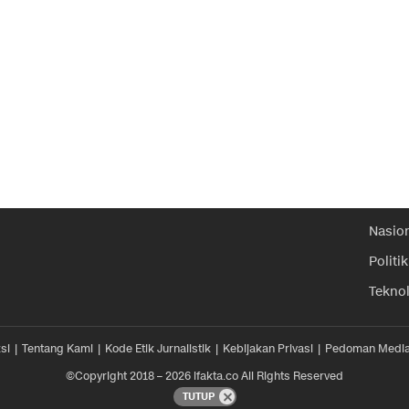
Nasio
Politik
Tekno
si
Tentang Kami
Kode Etik Jurnalistik
Kebijakan Privasi
Pedoman Media
©Copyright 2018 – 2026 ifakta.co All Rights Reserved
TUTUP