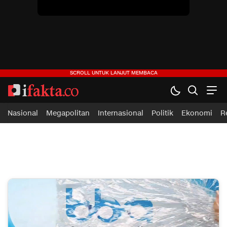
ifakta.co
#pastibenar
Nasional
Megapolitan
Internasional
Politik
Ekonomi
R