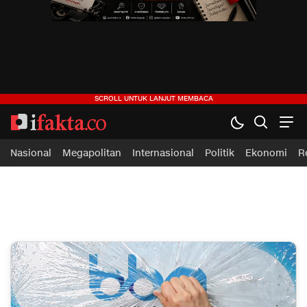
ifakta.co
#pastibenar
Nasional
Megapolitan
Internasional
Politik
Ekonomi
R