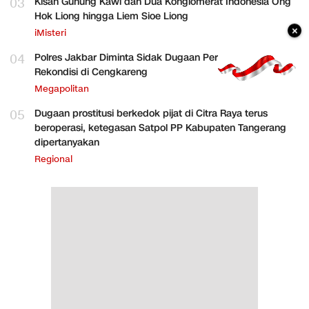
03
Kisah Gunung Kawi dan Dua Konglomerat Indonesia Ong
Hok Liong hingga Liem Sioe Liong
×
iMisteri
04
Polres Jakbar Diminta Sidak Dugaan Perakitan HP
Rekondisi di Cengkareng
Megapolitan
05
Dugaan prostitusi berkedok pijat di Citra Raya terus
beroperasi, ketegasan Satpol PP Kabupaten Tangerang
dipertanyakan
Regional