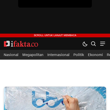
ifakta.co
#pastibenar
Nasional
Megapolitan
Internasional
Politik
Ekonomi
R