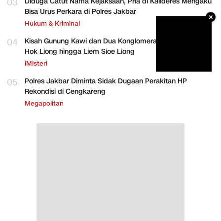
03
Diduga Catut Nama Kejaksaan, Pria di Kalideres Mengaku
Bisa Urus Perkara di Polres Jakbar
×
Hukum & Kriminal
04
Kisah Gunung Kawi dan Dua Konglomerat Indonesia Ong
Hok Liong hingga Liem Sioe Liong
iMisteri
05
Polres Jakbar Diminta Sidak Dugaan Perakitan HP
Rekondisi di Cengkareng
Megapolitan