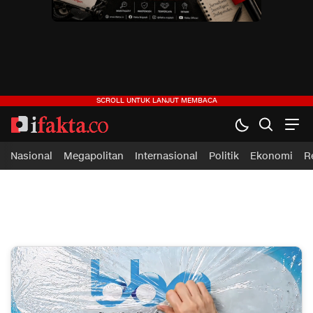
ifakta.co
#pastibenar
Nasional
Megapolitan
Internasional
Politik
Ekonomi
R