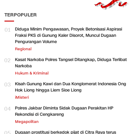
TERPOPULER
01
Diduga Minim Pengawasan, Proyek Betonisasi Aspirasi
Fraksi PKS di Gunung Kaler Disorot, Muncul Dugaan
Pengurangan Volume
Regional
02
Kasat Narkoba Polres Tangsel Ditangkap, Diduga Terlibat
Narkoba
Hukum & Kriminal
03
Kisah Gunung Kawi dan Dua Konglomerat Indonesia Ong
Hok Liong hingga Liem Sioe Liong
iMisteri
04
Polres Jakbar Diminta Sidak Dugaan Perakitan HP
Rekondisi di Cengkareng
Megapolitan
05
Dugaan prostitusi berkedok pijat di Citra Raya terus