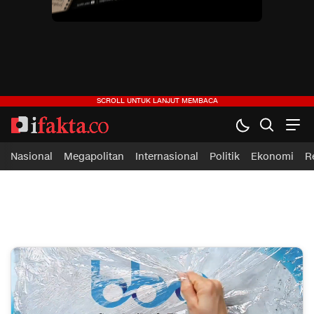
ifakta.co
#pastibenar
Nasional
Megapolitan
Internasional
Politik
Ekonomi
R