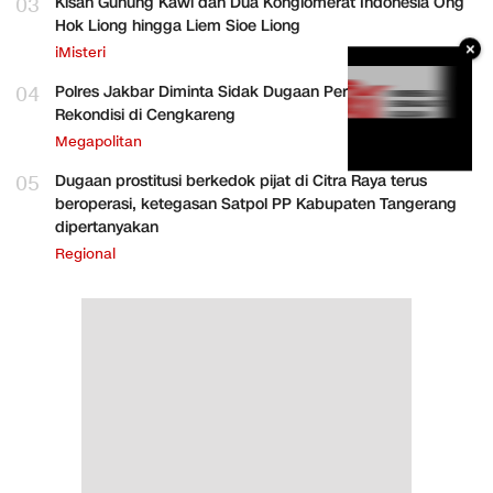
03
Kisah Gunung Kawi dan Dua Konglomerat Indonesia Ong
Hok Liong hingga Liem Sioe Liong
×
iMisteri
04
Polres Jakbar Diminta Sidak Dugaan Perakitan HP
Rekondisi di Cengkareng
Megapolitan
05
Dugaan prostitusi berkedok pijat di Citra Raya terus
beroperasi, ketegasan Satpol PP Kabupaten Tangerang
dipertanyakan
Regional