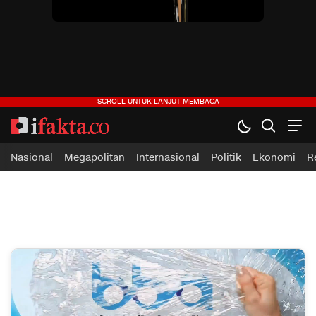
ifakta.co
#pastibenar
Nasional
Megapolitan
Internasional
Politik
Ekonomi
R