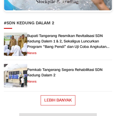
#SDN KEDUNG DALAM 2
Bupati Tangerang Resmikan Revitalisasi SDN
Kedung Dalem 1 & 2, Sekaligus Luncurkan
Program “Bang Pendi” dan Uji Coba Angkutan
Sekolah Gratis
News
Pemkab Tangerang Segera Rehabilitasi SDN
Kedung Dalam 2
News
LEBIH BANYAK