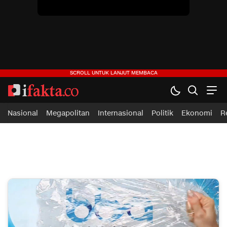
ifakta.co
#pastibenar
Nasional
Megapolitan
Internasional
Politik
Ekonomi
R