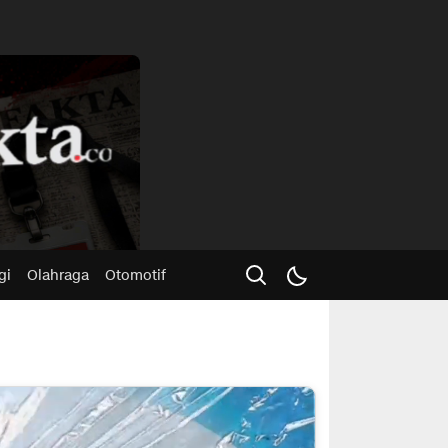
Advertisme
gi
Olahraga
Otomotif