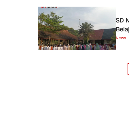
SD N
Bela
News