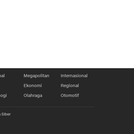
nal
Megapolitan
Internasional
Ekonomi
Regional
logi
Olahraga
Otomotif
 Siber