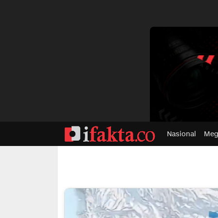
dvertisment
Nasional
Meg
ifakta.co
#pastibenar