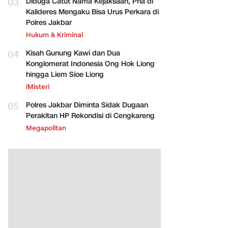
03
Diduga Catut Nama Kejaksaan, Pria di
Kalideres Mengaku Bisa Urus Perkara di
Polres Jakbar
Hukum & Kriminal
04
Kisah Gunung Kawi dan Dua
Konglomerat Indonesia Ong Hok Liong
hingga Liem Sioe Liong
iMisteri
05
Polres Jakbar Diminta Sidak Dugaan
Perakitan HP Rekondisi di Cengkareng
Megapolitan