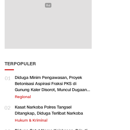
TERPOPULER
01
Diduga Minim Pengawasan, Proyek
Betonisasi Aspirasi Fraksi PKS di
Gunung Kaler Disorot, Muncul Dugaan
Pengurangan Volume
Regional
02
Kasat Narkoba Polres Tangsel
Ditangkap, Diduga Terlibat Narkoba
Hukum & Kriminal