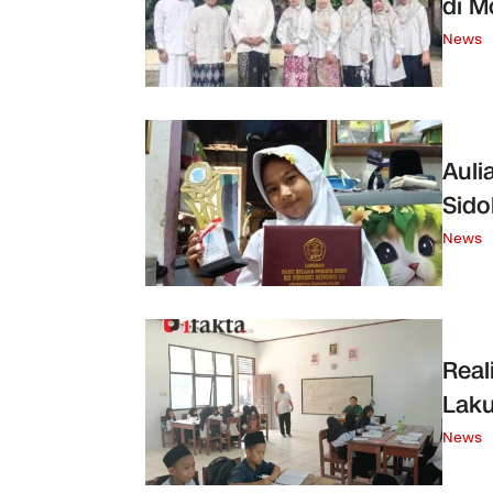
di M
News
Auli
Sido
News
Real
Laku
News