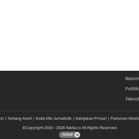
Nasio
Politik
Tekno
si
Tentang Kami
Kode Etik Jurnalistik
Kebijakan Privasi
Pedoman Media
©Copyright 2018 – 2026 ifakta.co All Rights Reserved
TUTUP