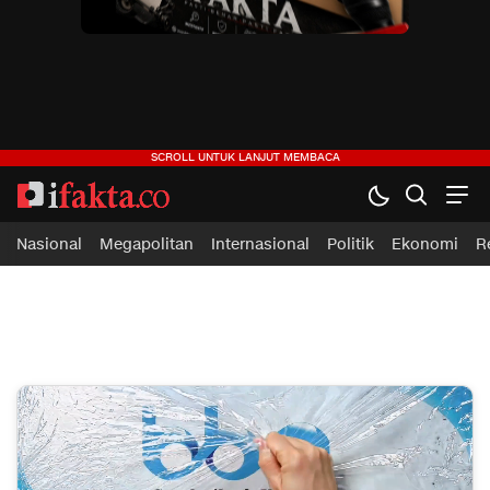
ifakta.co
#pastibenar
Nasional
Megapolitan
Internasional
Politik
Ekonomi
R