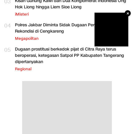
03
Kisah Gunung Kawi dan Dua Konglomerat Indonesia Ong
Hok Liong hingga Liem Sioe Liong
×
iMisteri
04
Polres Jakbar Diminta Sidak Dugaan Perakitan HP
Rekondisi di Cengkareng
Megapolitan
05
Dugaan prostitusi berkedok pijat di Citra Raya terus
beroperasi, ketegasan Satpol PP Kabupaten Tangerang
dipertanyakan
Regional