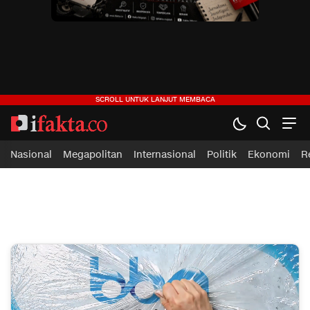
ifakta.co
#pastibenar
Nasional
Megapolitan
Internasional
Politik
Ekonomi
R