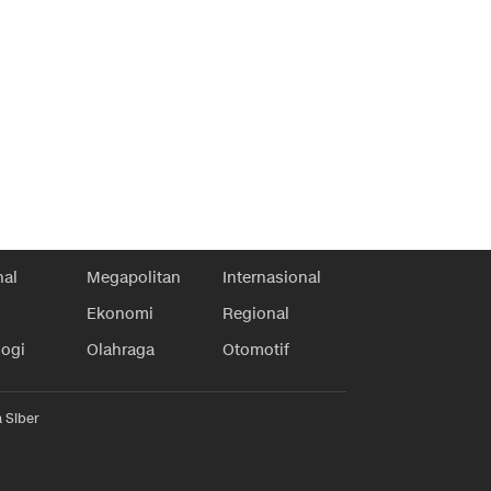
nal
Megapolitan
Internasional
Ekonomi
Regional
logi
Olahraga
Otomotif
 Siber