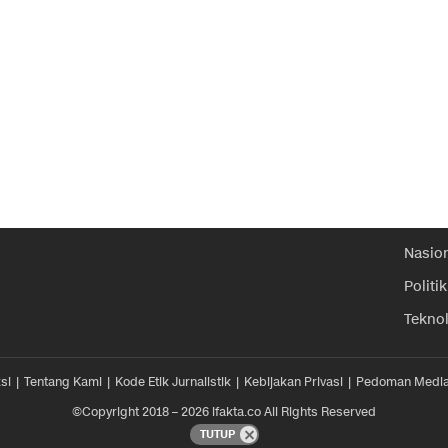
Nasio
Politik
Tekno
si
Tentang Kami
Kode Etik Jurnalistik
Kebijakan Privasi
Pedoman Media
©Copyright 2018 – 2026 ifakta.co All Rights Reserved
TUTUP