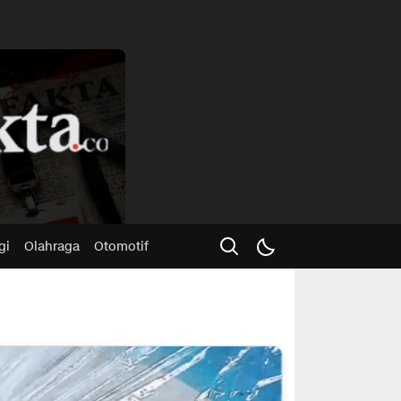
Advertisme
gi
Olahraga
Otomotif