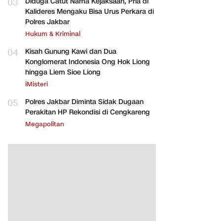
03
Diduga Catut Nama Kejaksaan, Pria di
Kalideres Mengaku Bisa Urus Perkara di
Polres Jakbar
Hukum & Kriminal
04
Kisah Gunung Kawi dan Dua
Konglomerat Indonesia Ong Hok Liong
hingga Liem Sioe Liong
iMisteri
05
Polres Jakbar Diminta Sidak Dugaan
Perakitan HP Rekondisi di Cengkareng
Megapolitan