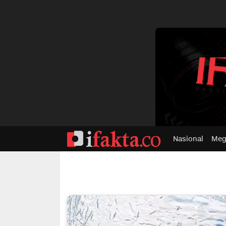
dvertisment
Nasional
Meg
ifakta.co
#pastibenar