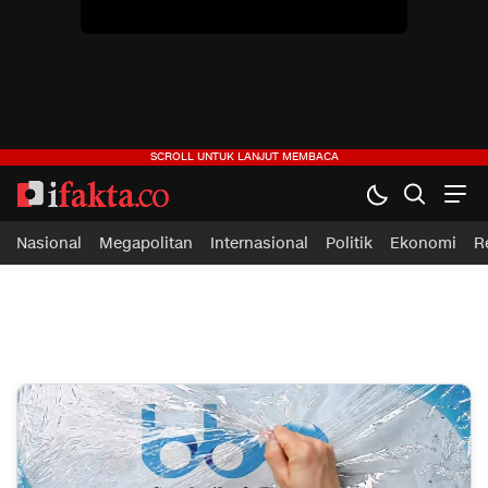
ifakta.co
#pastibenar
Nasional
Megapolitan
Internasional
Politik
Ekonomi
R