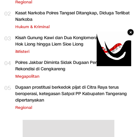
Regional
02
Kasat Narkoba Polres Tangsel Ditangkap, Diduga Terlibat
Narkoba
Hukum & Kriminal
×
03
Kisah Gunung Kawi dan Dua Konglomerat Indonesia Ong
Hok Liong hingga Liem Sioe Liong
iMisteri
04
Polres Jakbar Diminta Sidak Dugaan Perakitan HP
Rekondisi di Cengkareng
Megapolitan
05
Dugaan prostitusi berkedok pijat di Citra Raya terus
beroperasi, ketegasan Satpol PP Kabupaten Tangerang
dipertanyakan
Regional