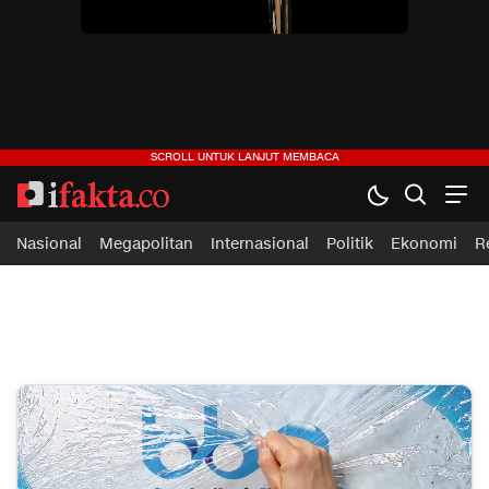
ifakta.co
#pastibenar
Nasional
Megapolitan
Internasional
Politik
Ekonomi
R