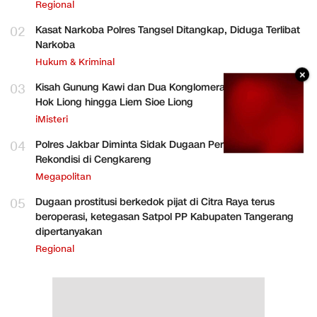
Regional
02
Kasat Narkoba Polres Tangsel Ditangkap, Diduga Terlibat
Narkoba
Hukum & Kriminal
×
03
Kisah Gunung Kawi dan Dua Konglomerat Indonesia Ong
Hok Liong hingga Liem Sioe Liong
iMisteri
04
Polres Jakbar Diminta Sidak Dugaan Perakitan HP
Rekondisi di Cengkareng
Megapolitan
05
Dugaan prostitusi berkedok pijat di Citra Raya terus
beroperasi, ketegasan Satpol PP Kabupaten Tangerang
dipertanyakan
Regional