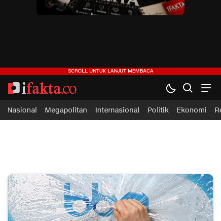
ifakta.co
#pastibenar
Nasional
Megapolitan
Internasional
Politik
Ekonomi
R