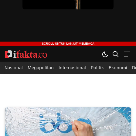
ifakta.co
#pastibenar
Nasional
Megapolitan
Internasional
Politik
Ekonomi
R