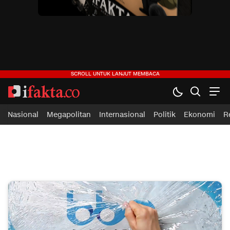
ifakta.co
#pastibenar
Nasional
Megapolitan
Internasional
Politik
Ekonomi
R