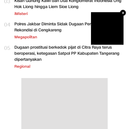
03
Kisah Gunung Kawi dan Dua Konglomerat Indonesia Ong
Hok Liong hingga Liem Sioe Liong
×
iMisteri
04
Polres Jakbar Diminta Sidak Dugaan Perakitan HP
Rekondisi di Cengkareng
Megapolitan
05
Dugaan prostitusi berkedok pijat di Citra Raya terus
beroperasi, ketegasan Satpol PP Kabupaten Tangerang
dipertanyakan
Regional