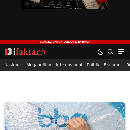
ifakta.co
#pastibenar
Nasional
Megapolitan
Internasional
Politik
Ekonomi
R