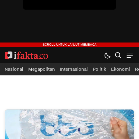
ifakta.co
#pastibenar
Nasional
Megapolitan
Internasional
Politik
Ekonomi
R