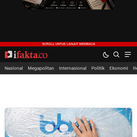
ifakta.co
#pastibenar
Nasional
Megapolitan
Internasional
Politik
Ekonomi
R