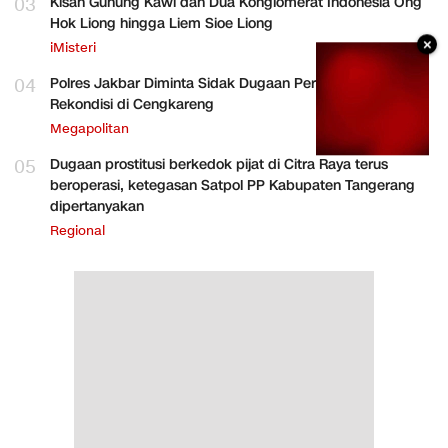
03
Kisah Gunung Kawi dan Dua Konglomerat Indonesia Ong
Hok Liong hingga Liem Sioe Liong
×
iMisteri
04
Polres Jakbar Diminta Sidak Dugaan Perakitan HP
Rekondisi di Cengkareng
Megapolitan
05
Dugaan prostitusi berkedok pijat di Citra Raya terus
beroperasi, ketegasan Satpol PP Kabupaten Tangerang
dipertanyakan
Regional