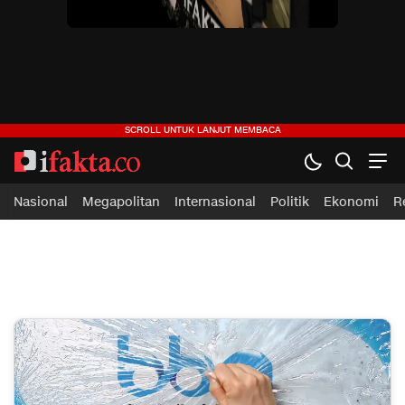
ifakta.co
#pastibenar
Nasional
Megapolitan
Internasional
Politik
Ekonomi
R