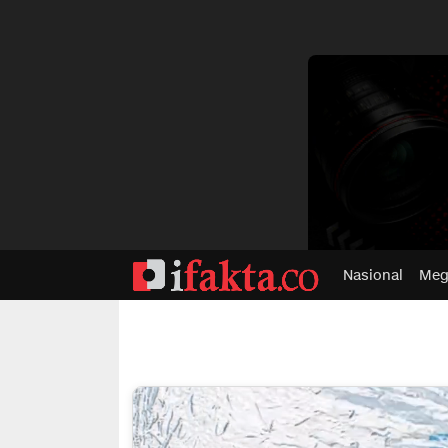
dvertisment
Nasional
Meg
ifakta.co
#pastibenar