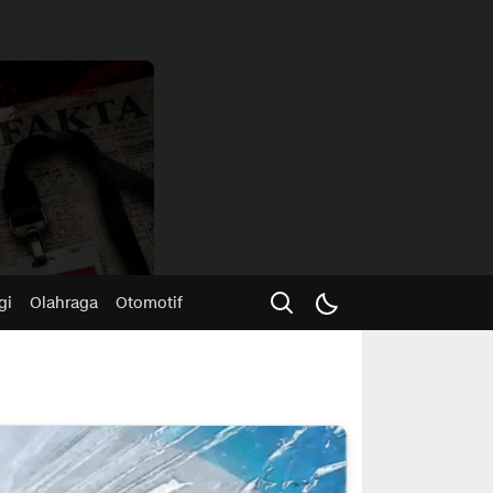
Advertisme
gi
Olahraga
Otomotif