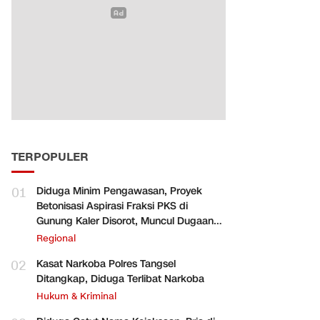
TERPOPULER
01
Diduga Minim Pengawasan, Proyek
Betonisasi Aspirasi Fraksi PKS di
Gunung Kaler Disorot, Muncul Dugaan
Pengurangan Volume
Regional
02
Kasat Narkoba Polres Tangsel
Ditangkap, Diduga Terlibat Narkoba
Hukum & Kriminal