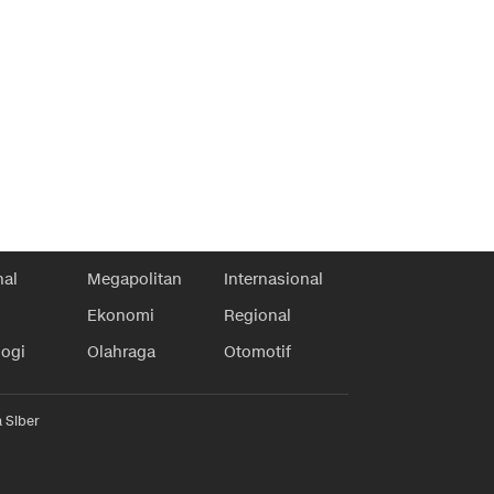
nal
Megapolitan
Internasional
Ekonomi
Regional
logi
Olahraga
Otomotif
 Siber