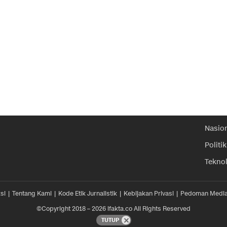
Nasio
Politik
Tekno
si
Tentang Kami
Kode Etik Jurnalistik
Kebijakan Privasi
Pedoman Media
©Copyright 2018 – 2026 ifakta.co All Rights Reserved
TUTUP