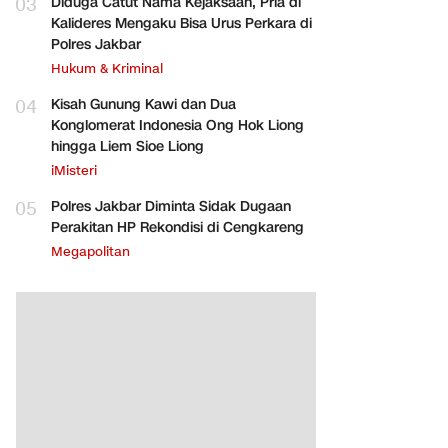
03
Diduga Catut Nama Kejaksaan, Pria di
Kalideres Mengaku Bisa Urus Perkara di
Polres Jakbar
Hukum & Kriminal
04
Kisah Gunung Kawi dan Dua
Konglomerat Indonesia Ong Hok Liong
hingga Liem Sioe Liong
iMisteri
05
Polres Jakbar Diminta Sidak Dugaan
Perakitan HP Rekondisi di Cengkareng
Megapolitan